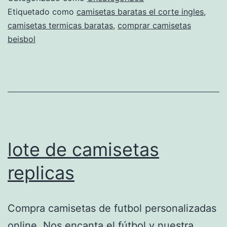
uruguay
Etiquetado como
camisetas baratas el corte ingles
,
camisetas termicas baratas
,
comprar camisetas
beisbol
lote de camisetas
replicas
Compra camisetas de futbol personalizadas
online. Nos encanta el fútbol y nuestra