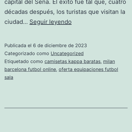
capital del Sena. El éxito fue tal que, cuatro
décadas después, los turistas que visitan la
juego
ciudad…
Seguir leyendo
de
camisetas
Publicada el
6 de diciembre de 2023
futbol
Categorizado como
Uncategorized
Etiquetado como
camisetas kappa baratas
,
milan
barcelona futbol online
,
oferta equipaciones futbol
sala