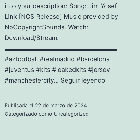
into your description: Song: Jim Yosef –
Link [NCS Release] Music provided by
NoCopyrightSounds. Watch:
Download/Stream:
▬▬▬▬▬▬▬▬▬▬▬▬▬▬▬▬▬▬
#azfootball #realmadrid #barcelona
#juventus #kits #leakedkits #jersey
UPDATE!!!
#manchestercity…
Seguir leyendo
BEST
JERSEY
Publicada el
22 de marzo de 2024
2023/24
Categorizado como
Uncategorized
FROM
FAMOUS