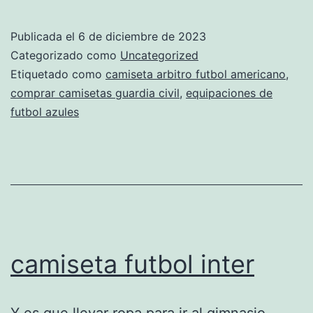
de
futb
Publicada el
6 de diciembre de 2023
bara
Categorizado como
Uncategorized
ofer
Etiquetado como
camiseta arbitro futbol americano
,
comprar camisetas guardia civil
,
equipaciones de
futbol azules
camiseta futbol inter
Y es que llevar ropa para ir al gimnasio