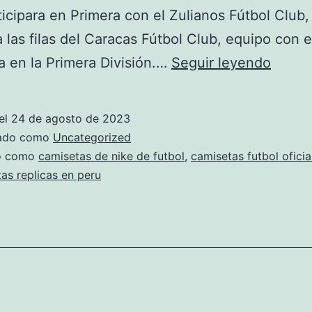
ticipara en Primera con el Zulianos Fútbol Club,
 a las filas del Caracas Fútbol Club, equipo con e
camis
a en la Primera División.…
Seguir leyendo
de
futbol
el
24 de agosto de 2023
nike
zado como
Uncategorized
2018
do como
camisetas de nike de futbol
,
camisetas futbol oficia
as replicas en peru