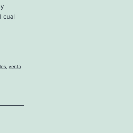
 y
l cual
etas
les
,
venta