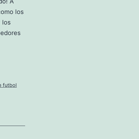
do! A
 como los
 los
dedores
s
 futbol