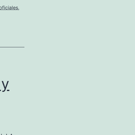
oficiales
,
 y