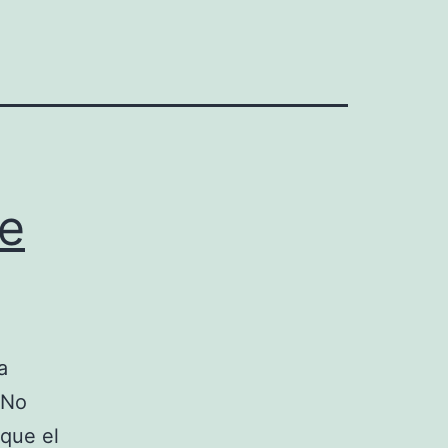
ke
a
 No
que el