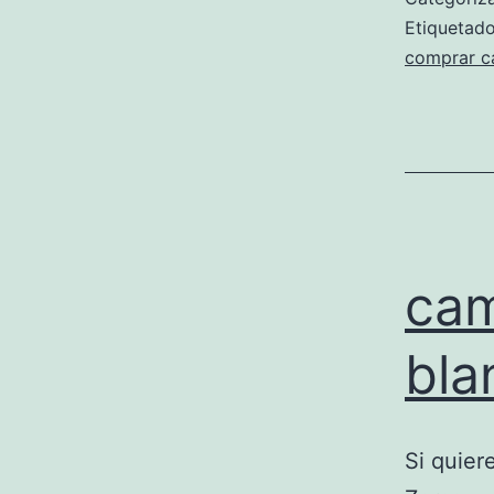
Etiqueta
comprar c
cam
bla
Si quier