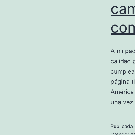
cam
con
A mi pad
calidad 
cumpleañ
página (
América 
una vez
Publicada 
Categori