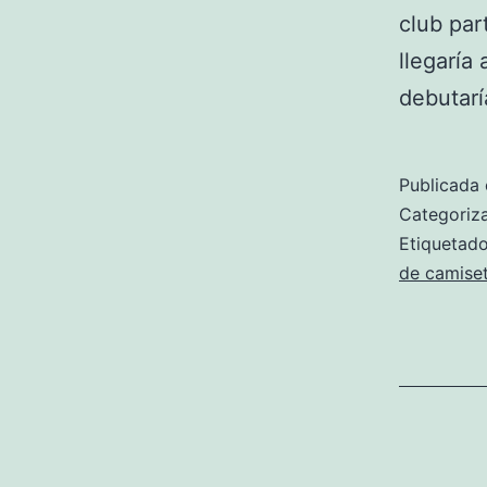
club par
llegaría
debutarí
Publicada 
Categori
Etiqueta
de camiset