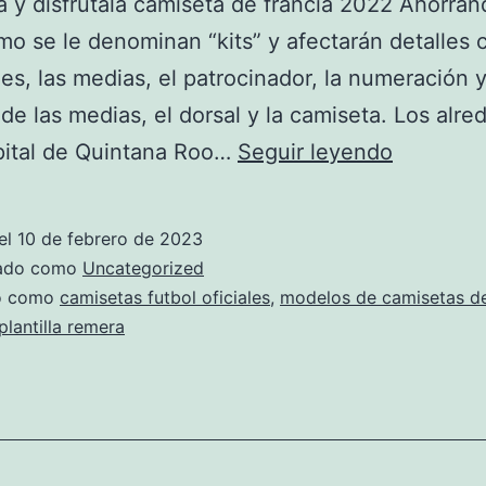
 y disfrútala camiseta de francia 2022 Ahorran
imo se le denominan “kits” y afectarán detalles
es, las medias, el patrocinador, la numeración y
de las medias, el dorsal y la camiseta. Los alre
camiseta
pital de Quintana Roo…
Seguir leyendo
futbol
verde
el
10 de febrero de 2023
y
zado como
Uncategorized
blanca
do como
camisetas futbol oficiales
,
modelos de camisetas de
plantilla remera