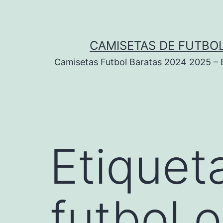
Saltar
al
contenido
CAMISETAS DE FUTBOL
Camisetas Futbol Baratas 2024 2025 – Eq
Etiquet
futbol o