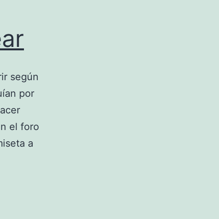
ear
rir según
ían por
hacer
n el foro
iseta a
nes