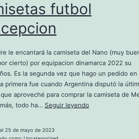
isetas futbol
cepcion
re le encantará la camiseta del Nano (muy bue
por cierto) por equipacion dinamarca 2022 su
os. Es la segunda vez que hago un pedido en 
la primera fue cuando Argentina disputó la últ
que aproveché para comprar la camiseta de Mes
camisetas
 más, todo ha…
Seguir leyendo
futbol
concepcion
el
25 de mayo de 2023
zado como
Uncategorized