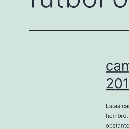
cam
20
Estas ca
hombre, 
obstante