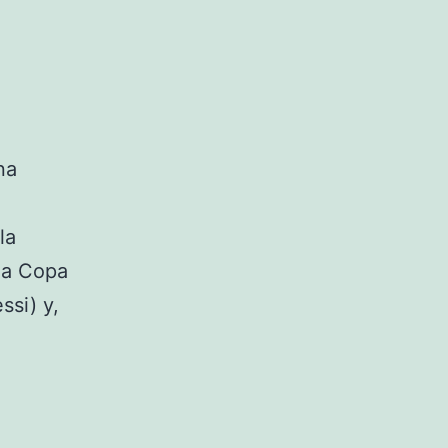
na
la
ima Copa
si) y,