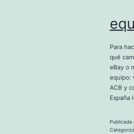
equ
Para hac
qué cam
eBay o m
equipo: 
ACB y c
España l
Publicada 
Categori