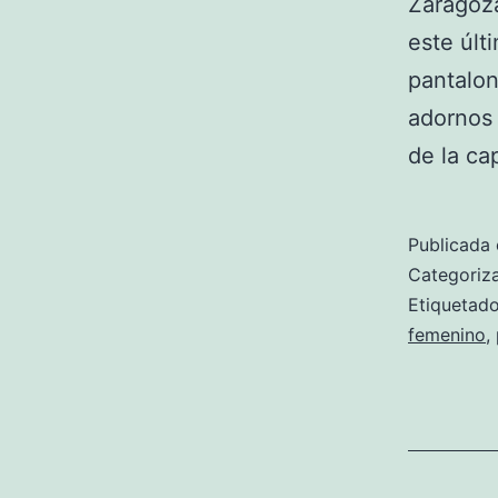
Zaragoza
este últ
pantalon
adornos 
de la ca
Publicada 
Categori
Etiqueta
femenino
,