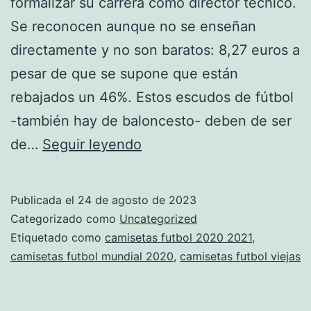
formalizar su carrera como director técnico.
Se reconocen aunque no se enseñan
directamente y no son baratos: 8,27 euros a
pesar de que se supone que están
rebajados un 46%. Estos escudos de fútbol
-también hay de baloncesto- deben de ser
camiseta
de…
Seguir leyendo
sevilla
2019
Publicada el
24 de agosto de 2023
replica
Categorizado como
Uncategorized
Etiquetado como
camisetas futbol 2020 2021
,
camisetas futbol mundial 2020
,
camisetas futbol viejas