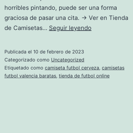
horribles pintando, puede ser una forma
graciosa de pasar una cita. → Ver en Tienda
camisetas
de Camisetas…
Seguir leyendo
de
futbol
Publicada el
10 de febrero de 2023
imitaciones
Categorizado como
Uncategorized
por
Etiquetado como
camiseta futbol cerveza
,
camisetas
futbol valencia baratas
,
tienda de futbol online
mayor