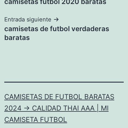
camisetas futbol 2020 baratas
de
entradas
Entrada siguiente
camisetas de futbol verdaderas
baratas
CAMISETAS DE FUTBOL BARATAS
2024 → CALIDAD THAI AAA | MI
CAMISETA FUTBOL