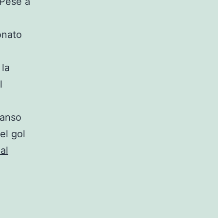
 Pese a
onato
 la
l
canso
el gol
al