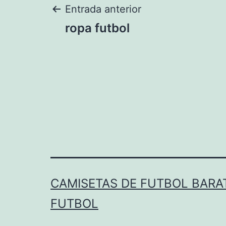
Navegación
Entrada anterior
ropa futbol
de
entradas
CAMISETAS DE FUTBOL BARAT
FUTBOL