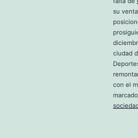
falta de
su venta
posicion
prosigui
diciembr
ciudad d
Deportes
remontan
con el m
marcado 
socieda