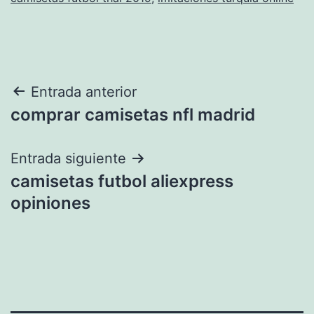
Navegación
Entrada anterior
comprar camisetas nfl madrid
de
entradas
Entrada siguiente
camisetas futbol aliexpress
opiniones