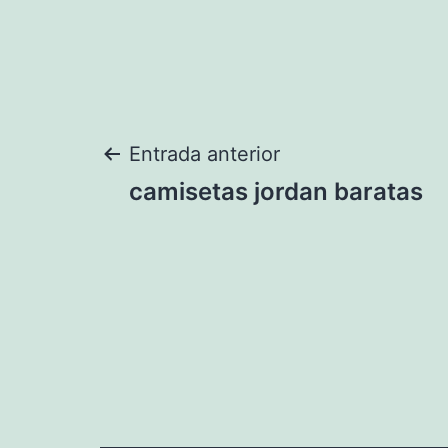
Navegación
Entrada anterior
camisetas jordan baratas
de
entradas