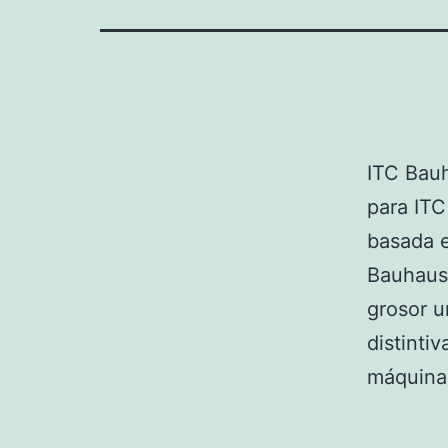
ITC Bauh
para ITC
basada e
Bauhaus 
grosor u
distinti
máquinas