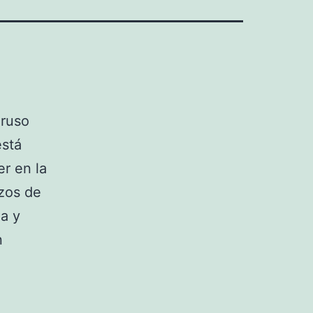
aruso
está
r en la
zos de
la y
n