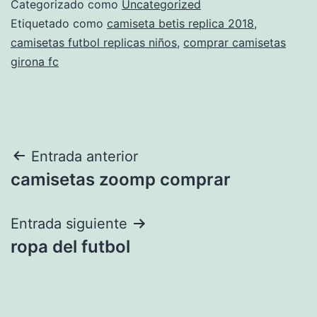
Categorizado como
Uncategorized
Etiquetado como
camiseta betis replica 2018
,
camisetas futbol replicas niños
,
comprar camisetas
girona fc
Navegación
Entrada anterior
camisetas zoomp comprar
de
entradas
Entrada siguiente
ropa del futbol