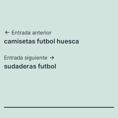
Navegación
Entrada anterior
camisetas futbol huesca
de
entradas
Entrada siguiente
sudaderas futbol