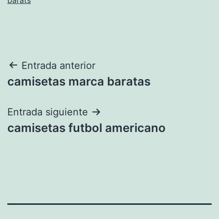
Navegación
Entrada anterior
camisetas marca baratas
de
entradas
Entrada siguiente
camisetas futbol americano