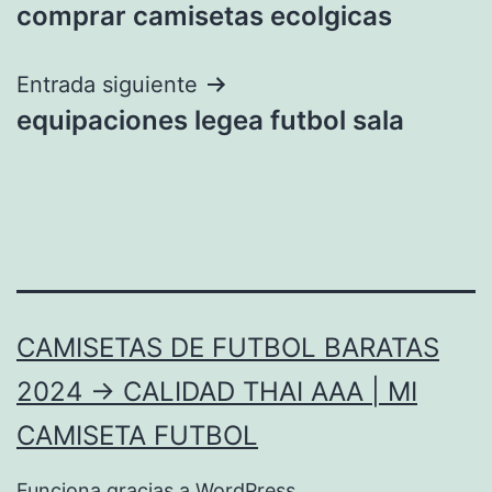
comprar camisetas ecolgicas
de
entradas
Entrada siguiente
equipaciones legea futbol sala
CAMISETAS DE FUTBOL BARATAS
2024 → CALIDAD THAI AAA | MI
CAMISETA FUTBOL
Funciona gracias a
WordPress
.