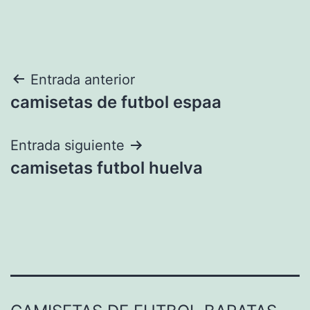
Navegación
Entrada anterior
camisetas de futbol espaa
de
entradas
Entrada siguiente
camisetas futbol huelva