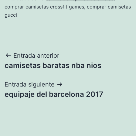
comprar camisetas crossfit games
,
comprar camisetas
gucci
Navegación
Entrada anterior
camisetas baratas nba nios
de
entradas
Entrada siguiente
equipaje del barcelona 2017