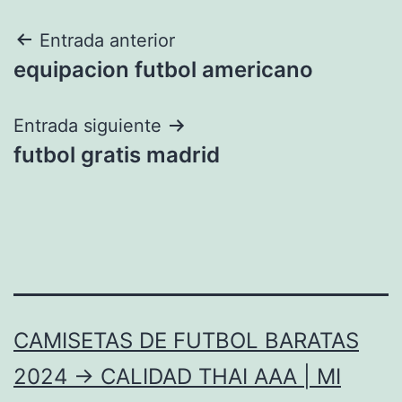
Navegación
Entrada anterior
equipacion futbol americano
de
entradas
Entrada siguiente
futbol gratis madrid
CAMISETAS DE FUTBOL BARATAS
2024 → CALIDAD THAI AAA | MI