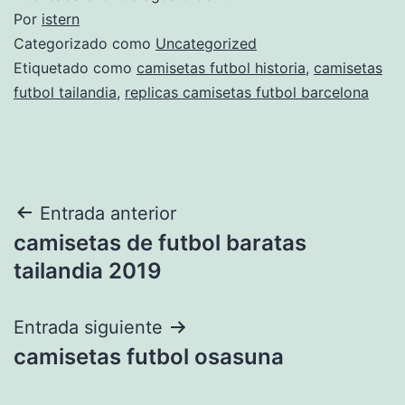
Por
istern
Categorizado como
Uncategorized
Etiquetado como
camisetas futbol historia
,
camisetas
futbol tailandia
,
replicas camisetas futbol barcelona
Navegación
Entrada anterior
camisetas de futbol baratas
de
tailandia 2019
entradas
Entrada siguiente
camisetas futbol osasuna