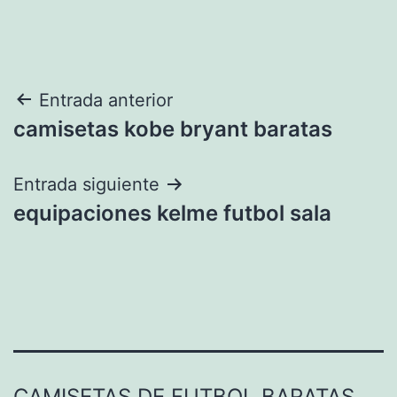
Navegación
Entrada anterior
camisetas kobe bryant baratas
de
entradas
Entrada siguiente
equipaciones kelme futbol sala
CAMISETAS DE FUTBOL BARATAS