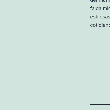
del mun
falda mi
estilosa
cotidian