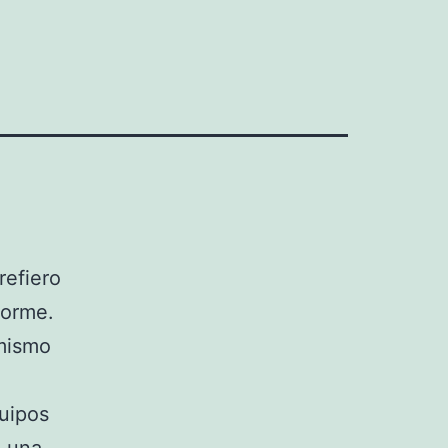
refiero
forme.
 mismo
a
quipos