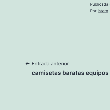
Publicada 
Por
istern
Navegación
Entrada anterior
camisetas baratas equipos 
de
entradas