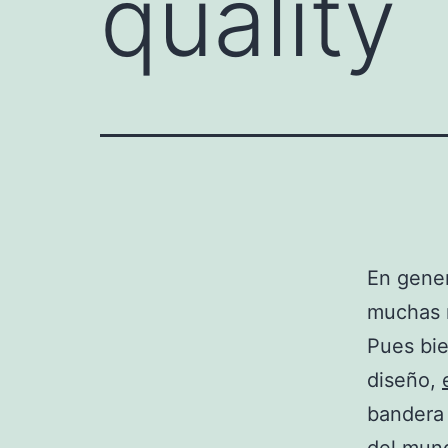
quality
En gener
muchas r
Pues bie
diseño,
bandera 