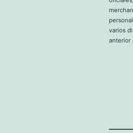
oficiales
merchan
personali
varios d
anterior