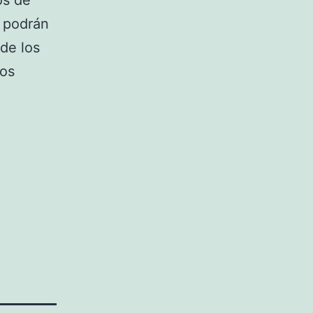
os de
 podrán
 de los
tos