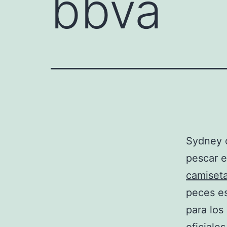
bbva
Sydney 
pescar e
camiseta
peces es
para lo