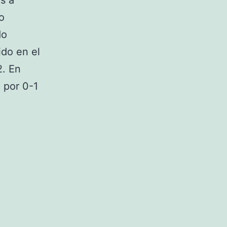
s a
o
do
do en el
2. En
ó por 0-1