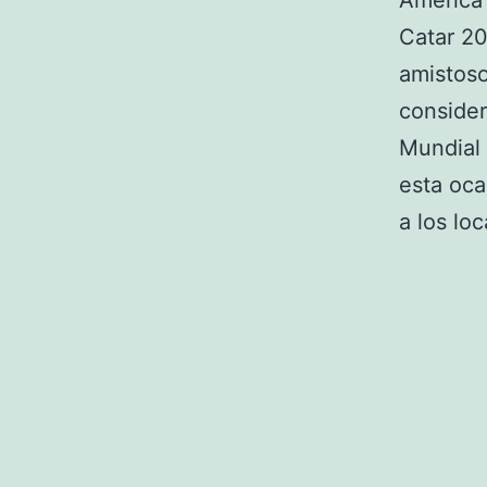
América 
Catar 20
amistoso
consider
Mundial 
esta oca
a los loc