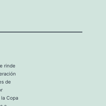
e rinde
deración
es de
or
a la Copa