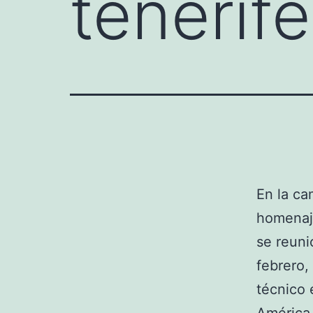
tenerife
En la ca
homenaje
se reuni
febrero,
técnico 