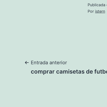
Publicada 
Por
istern
Navegación
Entrada anterior
comprar camisetas de futbo
de
entradas