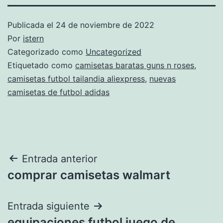
Publicada el
24 de noviembre de 2022
Por
istern
Categorizado como
Uncategorized
Etiquetado como
camisetas baratas guns n roses
,
camisetas futbol tailandia aliexpress
,
nuevas
camisetas de futbol adidas
Navegación
Entrada anterior
comprar camisetas walmart
de
entradas
Entrada siguiente
equipaciones futbol juego de