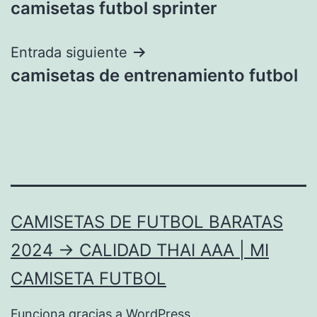
camisetas futbol sprinter
de
entradas
Entrada siguiente
camisetas de entrenamiento futbol
CAMISETAS DE FUTBOL BARATAS
2024 → CALIDAD THAI AAA | MI
CAMISETA FUTBOL
Funciona gracias a
WordPress
.