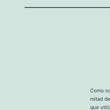
Como no 
mitad de
que util