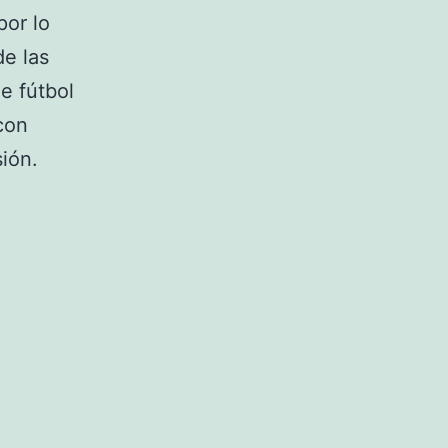
por lo
e las
e fútbol
con
sión.