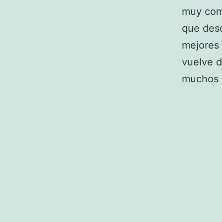
muy comú
que desd
mejores 
vuelve d
muchos c